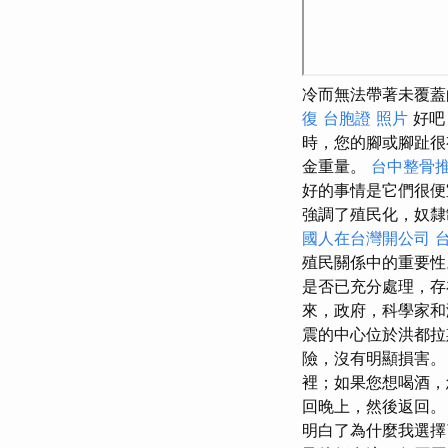
冷而無法帶著未覆
復
台胞證 照片
好吧
時，您的腳或腳趾
金重量。
台中整骨
好的事情是它們很便
強調了殖民化，奴隸
國人在台灣開公司
殖民關係中的重要
是否已充分處理，
來，政府，科學家和
震的中心位於洪都拉
險，沒有明顯損害。
裡；如果您想喝酒，
回晚上，然後返回。
明白了為什麼我選擇