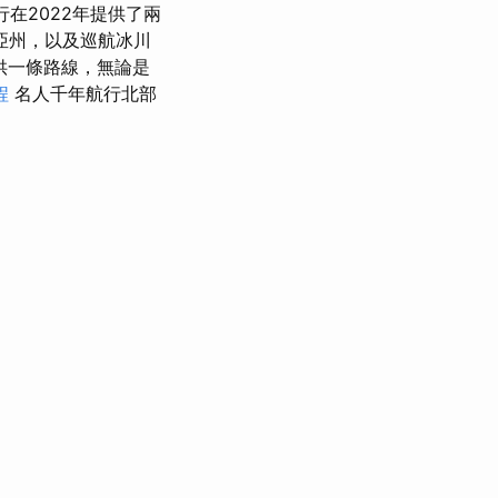
在2022年提供了兩
亞州，以及巡航冰川
供一條路線，無論是
程
名人千年航行北部