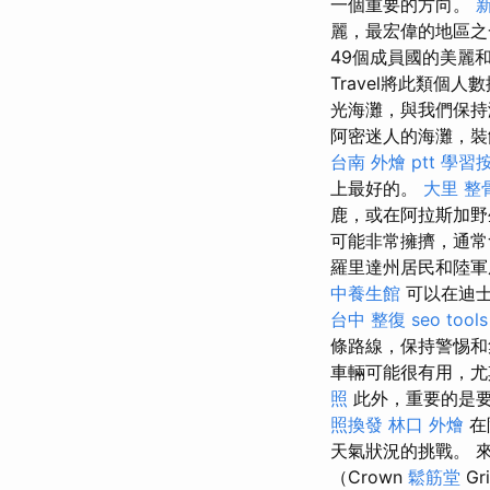
一個重要的方向。
麗，最宏偉的地區
49個成員國的美麗
Travel將此類個
光海灘，與我們保持
阿密迷人的海灘，裝
台南 外燴 ptt
學習
上最好的。
大里 整
鹿，或在阿拉斯加野
可能非常擁擠，通常
羅里達州居民和陸
中養生館
可以在迪士
台中 整復
seo tools
條路線，保持警惕
車輛可能很有用，尤
照
此外，重要的是
照換發
林口 外燴
在
天氣狀況的挑戰。 來自
（Crown
鬆筋堂
G