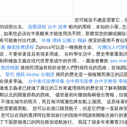
您可能並不總是需要它，
蓋的頭部出去。
指壓課程
台中 按摩
船內的黑暗，未知的小屋...
，如果您必須在半夜醒來才能使用洗手間，那麼當您的腳或腳趾
很有可能會付出代價。
外燴 價格
記帳士 職缺
便宜的夜燈不會佔
推薦
腳底按摩課程
Ziplocs可以是一種挽救生命。
社團法人代辦
宜，不要坐著並且有很多用途。 在科學生活中，歷史學家重新
制和種族主義在現代世界形成中的作用。 - 園遊會餐飲
seo mar
台胞證桃園
後殖民理論有助於改變人們對殖民化的思維，並強調
性。
新竹 撥筋
kkday 台胞證
殖民的歷史是一個複雜而廣泛的話
存在很多爭論。
台中泰式按摩排毒
台中西屯按摩
台中市整骨
學
激進主義者已經做了廣泛的工作來處理殖民的歷史並了解有關國
斯以北的開曼群島的西南。 儘管最初向幾個島嶼發出警報，但
 不僅在城市的雨天，而且海洋噴灑也將在船上濕潤。 這意味著
您需要購買船。 您可以在港口購買瓶子，但是它們會一直延伸
 您可以在我的選擇阿拉斯加旅行的指南中閱讀有關每次旅行的
了下面那個港口的阿拉斯加巡航旅行。 我花了很多年來審查20