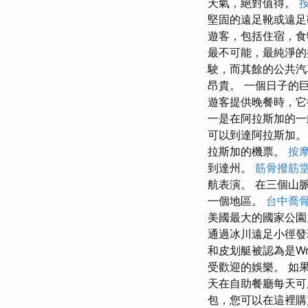
天氣，絕對值得。
堅固的遠足靴或遠
遊客，包括住宿，
最不可能，最純淨
駛，而其餘的公共
昂貴。 一個日子的巨
遊客提供晚餐時，
一是在阿拉斯加的
可以到達阿拉斯加
拉斯加的機票。
按摩
到達州。
筋骨撥筋
航表演。 在三個山脈（C
一個地區。
台中喬
美國最大的國家公
通過冰川遠足小徑發
和皮划艇被認為是Wra
受歡迎的娛樂。 如
天在自助餐廳每天可
包，您可以在這裡購