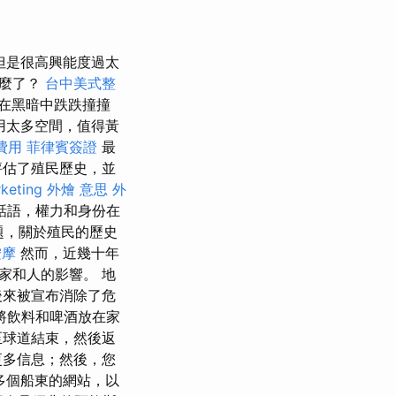
但是很高興能度過太
怎麼了？
台中美式整
在黑暗中跌跌撞撞
用太多空間，值得黃
費用
菲律賓簽證
最
評估了殖民歷史，並
keting
外燴 意思
外
話語，權力和身份在
題，關於殖民的歷史
按摩
然而，近幾十年
家和人的影響。 地
後來被宣布消除了危
將飲料和啤酒放在家
至球道結束，然後返
更多信息；然後，您
多個船東的網站，以