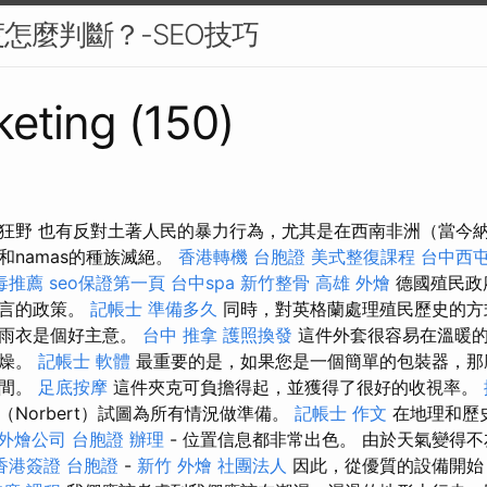
怎麼判斷？-SEO技巧
eting (150)
狂野 也有反對土著人民的暴力行為，尤其是在西南非洲（當今
和namas的種族滅絕。
香港轉機 台胞證
美式整復課程
台中西
毒推薦
seo保證第一頁
台中spa
新竹整骨
高雄 外燴
德國殖民政
語言的政策。
記帳士 準備多久
同時，對英格蘭處理殖民歷史的方
上雨衣是個好主意。
台中 推拿
護照換發
這件外套很容易在溫暖的
乾燥。
記帳士 軟體
最重要的是，如果您是一個簡單的包裝器，那
空間。
足底按摩
這件夾克可負擔得起，並獲得了很好的收視率。
Norbert）試圖為所有情況做準備。
記帳士 作文
在地理和歷
外燴公司
台胞證 辦理
- 位置信息都非常出色。 由於天氣變得
香港簽證 台胞證
-
新竹 外燴
社團法人
因此，從優質的設備開始