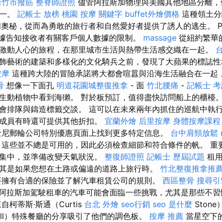
新竹市撥筋
整脊師證照
儘管阿拉斯加物理與美國其他地區分離，
之一。
記帳士 放榜
桃園 按摩
關鍵字
buffet外燴價格
這種領土分
和奧秘，從而為勇敢的旅行者和自然愛好者提供了誘人的逃生。 Pr
人數據告知接收者有關客戶個人數據的限制。
massage
從紐約繁華
激動人心的旅程，在那里城市生活與熱帶生活感交織在一起。
飾藝術的建築和多樣化的文化騎兵之前，發現了大蘋果的標誌
按摩
這種跨大陸的冒險承諾將大都會喧囂與沿海生活融合在一起
骨
想像一下面孔
明道花園城整復推拿
- 面
竹北腰痛
-
記帳士 
生動植物中看到海獺。 對於板預訂，值得盡快訪問船上的櫃檯。
會排隊與鑄造標籤交談。 這可以在未來兩年內抓住的巡航中執行
軍成員有時還可提供其他折扣。
宜蘭外燴
后里按摩
身體按摩課程
尼郵輪公司特別優惠頁面上找到更多特定信息。
台中肩頸放鬆
這些並不總是可用的，因此必須檢查細節和符合條件的帆。 重
和集中，並準備改變天氣狀況。
整復師證照
記帳士 歷屆試題
租用
其是如果您想在土路或偏遠的道路上旅行時。
竹北整復推拿推
要擁有合適的保險並了解汽車租賃公司的規則。
西區整骨
搜尋引
阿拉斯加駕駛租車的汽車可能會面臨一些挑戰，尤其是那些不習
柯蒂斯·斯通（Curtis
台北 外燴
seo行銷
seo 是什麼
Ston
rill）特殊餐廳的分享吸引了他們的調色板。
按摩 推薦
當星空下