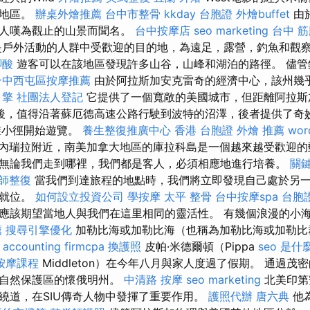
麗地區。
辦桌外燴推薦
台中市整骨
kkday 台胞證
外燴buffet
由
令人嘆為觀止的山景而聞名。
台中按摩店
seo marketing
台中 
戶外活動的人群中受歡迎的目的地，為遠足，露營，釣魚和觀
腳酸
遊客可以在該地區發現許多山谷，山峰和湖泊的路徑。 儘管
台中西屯區按摩推薦
由於阿拉斯加安克雷奇的經濟中心，該州幾
引擎
社團法人登記
它提供了一個寬敞的美國城市，但距離阿拉斯
後，值得沿著蘇厄德高速公路行駛到波特的沼澤，後者提供了奇
灘小徑開始遊覽。
養生整復推廣中心
香港 台胞證
外燴 推薦
wor
內瑞拉附近，南美加拿大地區的庫拉科島是一個越來越受歡迎的
無論我們走到哪裡，我們都是客人，必須相應地進行培養。
關
師整復
當我們到達旅程的地點時，我們將立即發現自己處於另
教就位。
如何設立投資公司
學按摩
太平 整骨
台中按摩spa
台胞
應該期望當地人與我們在這里相同的靈活性。 有幾個浪漫的小
薦
搜尋引擎優化
加勒比海或加勒比海（也稱為加勒比海或加勒比
-
accounting firmcpa
換護照
皮帕·米德爾頓（Pippa
seo 是什
按摩課程
Middleton）在今年八月與家人度過了假期。 通過
角自然保護區的懷俄明州。
中清路 按摩
seo marketing
北美印第
繞道，在SIU傳奇人物中發揮了重要作用。
護照代辦
唐六典
他