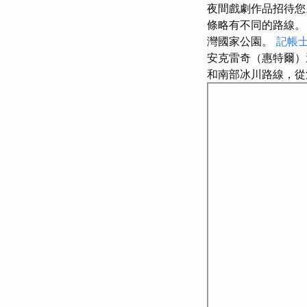
夜間戲劇作品招待
條略有不同的路線
灣國家公園。
記帳士
安克雷奇（惠特爾）
和南部冰川路線，從