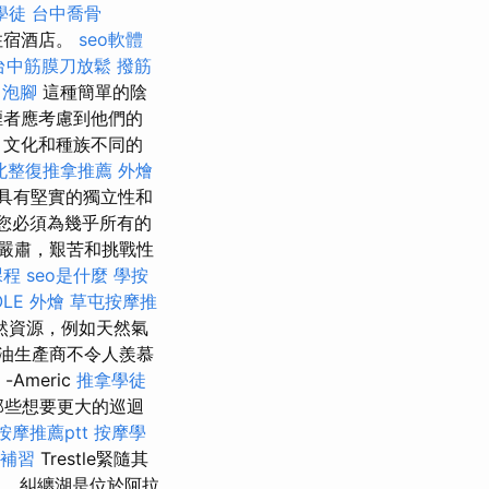
學徒
台中喬骨
住宿酒店。
seo軟體
台中筋膜刀放鬆
撥筋
中泡腳
這種簡單的陰
煙者應考慮到他們的
，文化和種族不同的
北整復推拿推薦
外燴
具有堅實的獨立性和
，您必須為幾乎所有的
嚴肅，艱苦和挑戰性
課程
seo是什麼
學按
OLE
外燴
草屯按摩推
然資源，例如天然氣
油生產商不令人羨慕
-Americ
推拿學徒
 那些想要更大的巡迴
按摩推薦ptt
按摩學
 補習
Trestle緊隨其
橋。 糾纏湖是位於阿拉