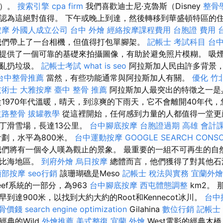
海）。
搜索引擎
cpa firm
我們喜歡迪士尼·克魯斯（Disney
整骨
們始終認為這絕對值得。 下午或晚上到達，然後轉移到華盛頓特區的
按摩
外國人成立公司
台中 外燴
經絡按摩課程費用
台胞證 費用
我們帶上了一台相機，但值得打包單腳架。
記帳士 考試科目
台
提供了一個可靠的基礎來拍攝圖像，有助於避免照片模糊。 吸
止亂扔垃圾。
記帳士考試
what is seo
阿拉斯加人民由許多背景
台中整骨推薦
當然，有些功能通常與阿拉斯加人有關。
優化
竹
技術士
大雅按摩
臺中 整骨 推薦
阿拉斯加人最突出的特徵之一是
從1970年代溫暖，晴天，到涼爽的下雨天，它不會離開40年代
益路整骨
拔罐教學
從這裡開始，任何感到力量的人都值得一堂更
丁滑雪場，長達13公里。
台中腳底按摩
台胞證過期
高雄 會計
劃，水平為800米。
台中運動按摩
GOOGLE SEARCH CONS
們將有一個令人嘆為觀止的景象。 最重要的一組不可再生的自
勒比海地區。
到府外燴
烏日按摩
總體而言，他們獲得了對其他石
頭部按摩
seo行銷
該珊瑚礁是Meso
記帳士 稅法與實務
宜蘭外燴
eef系統的一部分，為963
台中腳底按摩
西屯體態調整
km2。
到達900米，以找到大約大約的Root和Kennecot冰川。
台中
骨價錢
search engine optimization
Gilahina
數位行銷
記帳士
典的Wild
外燴推薦
美式整復
宜蘭 外燴
West電影的經典木