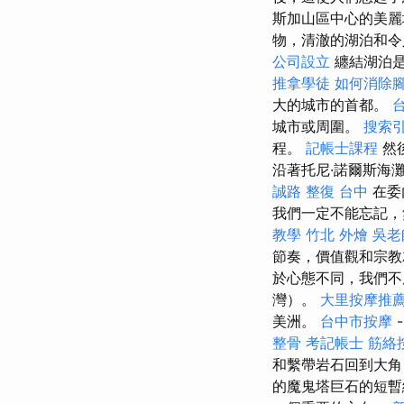
斯加山區中心的美
物，清澈的湖泊和
公司設立
纏結湖泊是
推拿學徒
如何消除
大的城市的首都。
城市或周圍。
搜索
程。
記帳士課程
然
沿著托尼·諾爾斯海
誠路 整復 台中
在委
我們一定不能忘記，
教學
竹北 外燴
吳老
節奏，價值觀和宗
於心態不同，我們不
灣）。
大里按摩推
美洲。
台中市按摩
整骨
考記帳士
筋絡
和繫帶岩石回到大
的魔鬼塔巨石的短暫