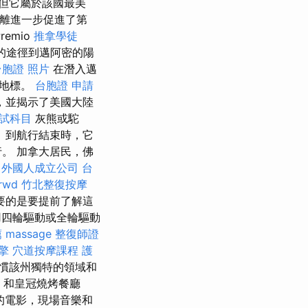
但它屬於該國最美
離進一步促進了第
emio
推拿學徒
的途徑到邁阿密的陽
台胞證 照片
在潛入邁
性地標。
台胞證 申請
，並揭示了美國大陸
考試科目
灰熊或駝
 到航行結束時，它
。 加拿大居民，佛
外國人成立公司
台
rwd
竹北整復按摩
要的是要提前了解這
四輪驅動或全輪驅動
薦
massage
整復師證
擎
穴道按摩課程
護
慣該州獨特的領域和
e）和皇冠燒烤餐廳
的電影，現場音樂和