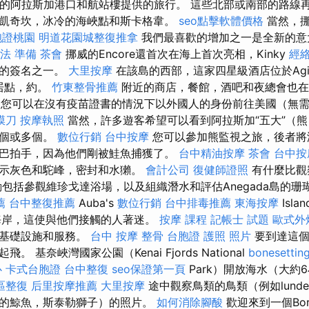
同的阿拉斯加港口和航站樓提供的旅行。 這些北部或南部的路線
凱奇坎，冰冷的海峽點和斯卡格韋。
seo點擊軟體價格
當然，挪
胞證桃園
明道花園城整復推拿
我們最喜歡的增加之一是全新的意大利
法 準備
茶會
挪威的Encore還首次在海上首次亮相，Kinky
經
要的簽名之一。
大里按摩
在該島的西部，這家四星級酒店位於Agi
定居點，約。
竹東整骨推薦
附近的商店，餐館，酒吧和夜總會也在附近
日起，您可以在沒有疫苗證書的情況下以外國人的身份前往美國（無需
膜刀
按摩執照
當然，許多遊客希望可以看到阿拉斯加“五大”（
一個或多個。
數位行銷
台中按摩
您可以參加熊監視之旅，後者將
巴拍手，因為他們剛被鮭魚捕獲了。
台中精油按摩
茶會
台中按
顯示灰色和駝峰，密封和水獺。
會計公司
復健師證照
有什麼比觀
動包括參觀維珍戈達浴場，以及組織潛水和評估Anegada島的
薦
台中整復推薦
Auba's
數位行銷
台中排毒推薦
東海按摩
Isl
海岸，這使與他們接觸的人著迷。
按摩 課程
記帳士 試題
歐式外
店基礎設施和服務。
台中 按摩 整骨
台胞證 護照 照片
要到達這個
 基奈峽灣國家公園（Kenai Fjords National
bonesettin
心
卡式台胞證
台中整復
seo保證第一頁
Park）開放海水（大約
區整復
后里按摩推薦
大里按摩
途中觀察鳥類的鳥類（例如lund
的鯨魚，斯泰勒獅子）的照片。
如何消除腳酸
歡迎來到一個Bo