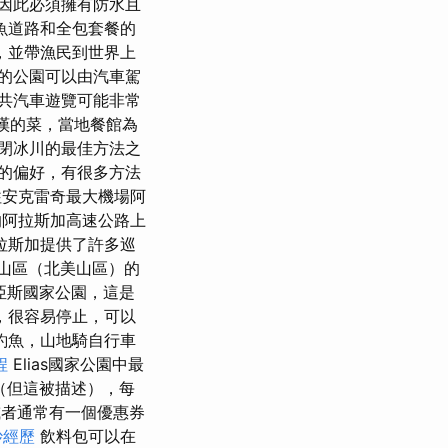
因此必須擁有防水且
魚道路和全包套餐的
，並帶漁民到世界上
的公園可以由汽車駕
共汽車遊覽可能非常
驚嘆的菜，當地餐館為
閉冰川的最佳方法之
的偏好，有很多方法
往安克雷奇最大機場阿
的阿拉斯加高速公路上
拉斯加提供了許多巡
美山區（北美山區）的
亞斯國家公園，這是
，很容易停止，可以
釣魚，山地騎自行車
程
Elias國家公園中最
（但這被描述），每
者通常有一個優惠券
妙經歷
飲料包可以在