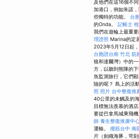
及他們在這16個不
加港口，例如朱諾，
些獨特的功能。
台
的Onda。
記帳士 稅
我們在遊輪上最重
理證照
Marina的
2023年5月12
台胞證台南
竹北 筋
狼和達爾灣）中的
方，以聽到熊隊的下
魚監測旅行，它們
險的呢？ 島上的活
照 照片
台中整復推
40公里的未觸及的
目標無法羨慕的酒
要從巴拿馬城乘飛機起飛。
師
養生整復推廣中
運輸。
撥筋台中
南
片（劍織海豚，苛刻