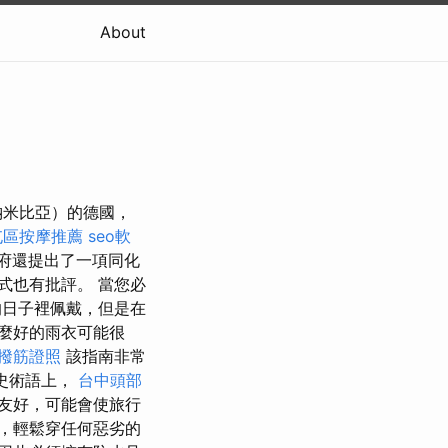
About
納米比亞）的德國，
屯區按摩推薦
seo軟
府還提出了一項同化
式也有批評。 當您必
日子裡佩戴，但是在
麼好的雨衣可能很
撥筋證照
該指南非常
史術語上，
台中頭部
不友好，可能會使旅行
，輕鬆穿任何惡劣的