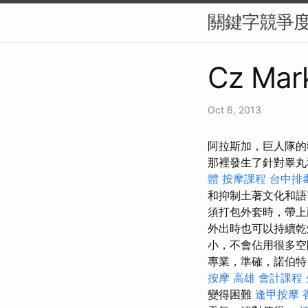
關鍵字競爭度
Cz Mark
Oct 6, 2013
阿拉斯加，巨人隊的
那裡發生了針對睾丸
體
按摩課程
台中排
和抑制土著文化和
須打包外套時，帶
外出時也可以持續
小，不會佔用很多
專業，準確，諾伯特（
按摩
高雄 會計課程
變得困難
逢甲按摩