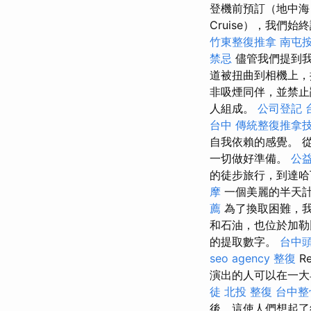
登機前預訂（地中
Cruise），我
竹東整復推拿
南屯
禁忌
儘管我們提到
道被扭曲到相機上，
非吸煙同伴，並禁
人組成。
公司登記
台中
傳統整復推拿
自我依賴的感覺。 
一切做好準備。
公
的徒步旅行，到達哈
摩
一個美麗的半天計
薦
為了換取困難，我
和石油，也位於加
的提取數字。
台中
seo agency
整復
R
演出的人可以在一大早
徒
北投 整復
台中整
後，這使人們想起了經