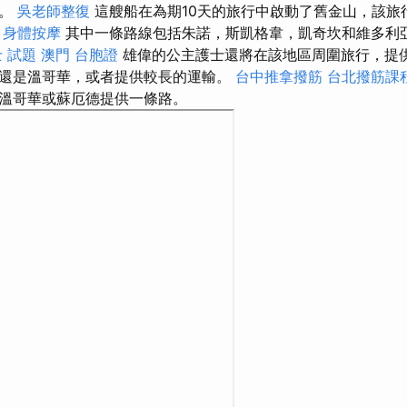
您。
吳老師整復
這艘船在為期10天的旅行中啟動了舊金山，該旅行
。
身體按摩
其中一條路線包括朱諾，斯凱格韋，凱奇坎和維多利
 試題
澳門 台胞證
雄偉的公主護士還將在該地區周圍旅行，提
還是溫哥華，或者提供較長的運輸。
台中推拿撥筋
台北撥筋課
溫哥華或蘇厄德提供一條路。