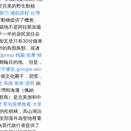
於完美的野生動植
筋膜刀
撥筋課程
台灣
察動物提供了機會。
錨地不是阿拉斯加最
乎一半的居民居住在
加瓦登只有30分鐘車
妙的鳥類鳥類，或者
dpress
桃園 按摩
精
郵輪目的地。 但是，
鍵字優化
google seo
一個文化圈子，習慣，
證 高雄
推拿 證照
由
海灣和海灘（佩納
群島）是北美洲和中
麼
草屯按摩推薦
大里
茂密的松樹林，高山湖泊
安部落作為聖地尊重
為當代旅行者提供了