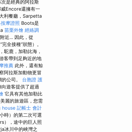
再次是經典的阿拉斯
威Encore還擁有一
餐廳，Sarpetta
絡按摩證照
Boots是
a
苗栗外燴
經絡調
... 因此，從
“完全接種”狀態）。
熊，駝鹿，加勒比海，
游客帶到足夠近的地
摩推薦
此外，還有鯨
察阿拉斯加動物更冒
珊瑚的公司。
台胞證 護
and向遊客提供了超過
燴
它具有其他加勒比
美麗的旅遊區，您需
g house
記帳士 會計
6小時）的第二次可選
ers），途中的巨人照
rja冰川中的峽灣之